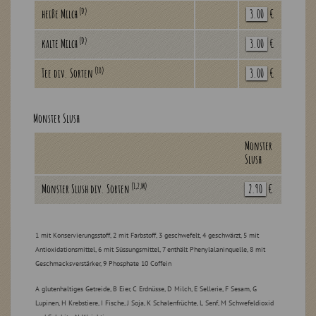
(D)
heiße Milch
3.00
€
(D)
kalte Milch
3.00
€
(10)
Tee div. Sorten
3.00
€
Monster Slush
Monster
Slush
(1,2,M)
Monster Slush div. Sorten
2.90
€
1 mit Konservierungsstoff, 2 mit Farbstoff, 3 geschwefelt, 4 geschwärzt, 5 mit
Antioxidationsmittel, 6 mit Süssungsmittel,
7 enthält Phenylalaninquelle, 8 mit
Geschmacksverstärker, 9 Phosphate 10 Coffein
A glutenhaltiges Getreide, B Eier, C Erdnüsse, D Milch, E Sellerie, F Sesam, G
Lupinen, H Krebstiere, I Fische, J Soja, K Schalenfrüchte, L Senf, M Schwefeldioxid