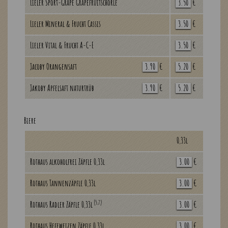
Lieler Sport-Grape Grapefruitschorle
3.50
€
Lieler Mineral & Frucht Cassis
3.50
€
Lieler Vital & Frucht A-C-E
3.50
€
Jacoby Orangensaft
3.90
€
5.20
€
Jakoby Apfelsaft naturtrüb
3.90
€
5.20
€
Biere
0,33l
Rothaus alkoholfrei Zäpfle 0,33l
3.00
€
Rothaus Tannenzäpfle 0,33l
3.00
€
(5,7)
Rothaus Radler Zäpfle 0,33l
3.00
€
Rothaus Hefeweizen Zäpfle 0,33l
3.00
€