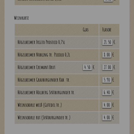
Weinkarte
Glas
Flasche
Hügelheimer Frizzo Prosecco 0,75l
21.50
€
Hügelheimer Nobling tr. Piccolo 0,2l
8.00
€
Hügelheimer Cremant Brut
4.50
€
27.00
€
Hügelheimer Grauburgunder Kab. tr.
5.90
€
Hügelheimer Höllberg Spätburgunder tr.
6.40
€
Weinschorle weiß (Gutedel tr.)
4.00
€
Weinschorle rot (Spätburgunder tr.)
4.00
€