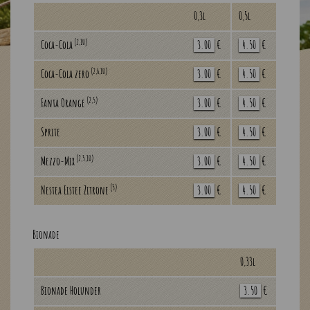
0,3l
0,5l
(2,10)
Coca-Cola
3.00
€
4.50
€
(2,6,10)
Coca-Cola zero
3.00
€
4.50
€
(2,5)
Fanta Orange
3.00
€
4.50
€
Sprite
3.00
€
4.50
€
(2,5,10)
Mezzo-Mix
3.00
€
4.50
€
(5)
Nestea Eistee Zitrone
3.00
€
4.50
€
Bionade
0,33l
Bionade Holunder
3.50
€