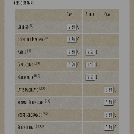
Heissgetränke
Tasse
Becher
Glas
(10)
Espresso
2.80
€
(10)
doppelter Espresso
4.80
€
(10)
Kaffee
2.80
€
4.80
€
(10,D)
Cappuccino
3.20
€
4.90
€
(10,D)
Milchkaffee
3.80
€
(10,D)
Latte Macchiato
3.80
€
(D,K)
braune Schokolade
3.80
€
(D,K)
weiße Schokolade
3.80
€
(10,D,K)
Schokochino
3.80
€