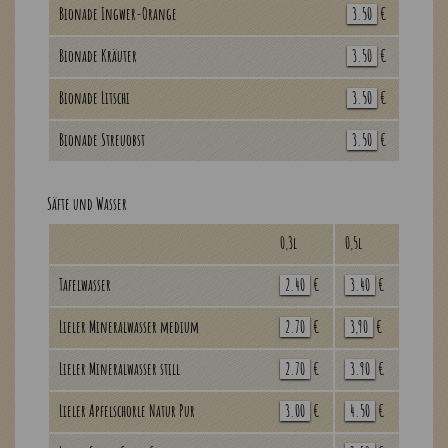
Bionade Ingwer-Orange
3.50
€
Bionade Kräuter
3.50
€
Bionade Litschi
3.50
€
Bionade Streuobst
3.50
€
Säfte und Wasser
0,3l
0,5l
Tafelwasser
2.40
€
3.40
€
Lieler Mineralwasser medium
2.70
€
3,90
€
Lieler Mineralwasser still
2.70
€
3.90
€
Lieler Apfelschorle Natur Pur
3.00
€
4.50
€