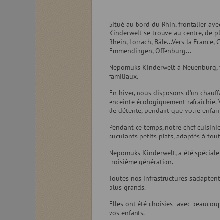
Situé au bord du Rhin, frontalier a
Kinderwelt se trouve au centre, de pl
Rhein, Lörrach, Bâle...Vers la France
Emmendingen, Offenburg...
Nepomuks Kinderwelt à Neuenburg, v
familiaux.
En hiver, nous disposons d'un chauff
enceinte écologiquement rafraîchie. 
de détente, pendant que votre enfan
Pendant ce temps, notre chef cuisinie
suculants petits plats, adaptés à tou
Nepomuks Kinderwelt, a été spéciale
troisième génération.
Toutes nos infrastructures s'adaptent
plus grands.
Elles ont été choisies avec beaucoup
vos enfants.