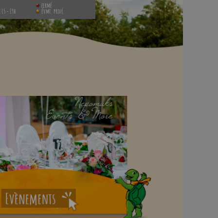
fermé
t 15 - 19h
évmt. privé