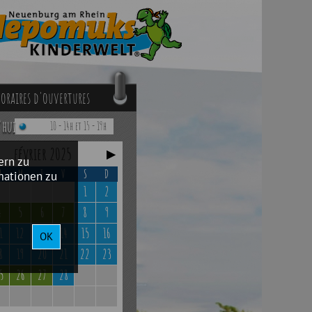
oraires d'ouvertures
'hui
10 - 14h et 15 - 19h
février 2025
▶
ern zu
M
M
J
V
S
D
mationen zu
1
2
4
5
6
7
8
9
1
12
13
14
15
16
OK
8
19
20
21
22
23
5
26
27
28